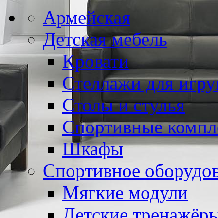
Армейская
Детская мебель
Кровати
Стеллажи для игр
Столы и стулья
Спортивные компл
Шкафы
Спортивное оборудо
Мягкие модули
Детские тренажёр