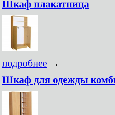
Шкаф плакатница
подробнее
→
Шкаф для одежды ком