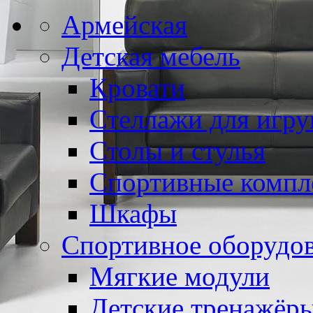
Армейская
Детская мебель
Кровати
Стеллажи для игр
Столы и стулья
Спортивные компл
Шкафы
Спортивное оборудо
Мягкие модули
Детские тренажёр