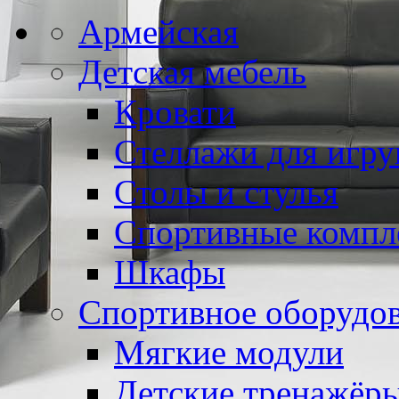
Армейская
Детская мебель
Кровати
Стеллажи для игр
Столы и стулья
Спортивные компл
Шкафы
Спортивное оборудо
Мягкие модули
Детские тренажёр