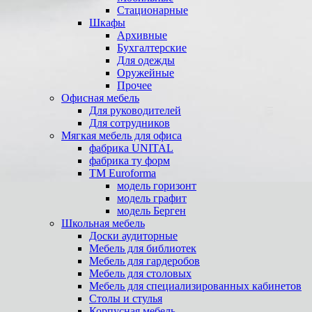
Стационарные
Шкафы
Архивные
Бухгалтерские
Для одежды
Оружейные
Прочее
Офисная мебель
Для руководителей
Для сотрудников
Мягкая мебель для офиса
фабрика UNITAL
фабрика ту форм
TM Euroforma
модель горизонт
модель графит
модель Берген
Школьная мебель
Доски аудиторные
Мебель для библиотек
Мебель для гардеробов
Мебель для столовых
Мебель для специализированных кабинетов
Столы и стулья
Корпусная мебель