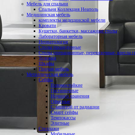
Мебель для спальни
Спальня Коллекция Неаполь
Медицинская мебель
комплекты медецинской мебели
Кровати
Кушетки, банкетки, массажные столы
Лабораторная мебель
Неонатология
Столы процедурные
Столы операционные, перевязочные, кресла 
Тележки
Шкафы
Прочая мебель
Металлическая мебель
Сейфы
Взломостойкие
Гостиничные
Ночного хранения
Офисные
С защитой от радиации
Смарт сейфы
Темпокассы
Элитные
Стеллажи
Мобильные