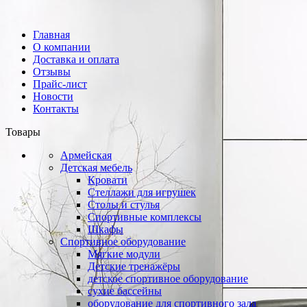
Главная
О компании
Доставка и оплата
Отзывы
Прайс-лист
Новости
Контакты
Товары
Армейская
Детская мебель
Кровати
Стеллажи для игрушек
Столы и стулья
Спортивные комплексы
Шкафы
Спортивное оборудование
Мягкие модули
Детские тренажёры
детское спортивное оборудование
сухие бассейны
оборудование для спортивного зала