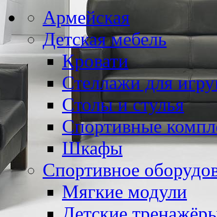
Армейская
Детская мебель
Кровати
Стеллажи для игр
Столы и стулья
Спортивные компл
Шкафы
Спортивное оборудо
Мягкие модули
Детские тренажёр