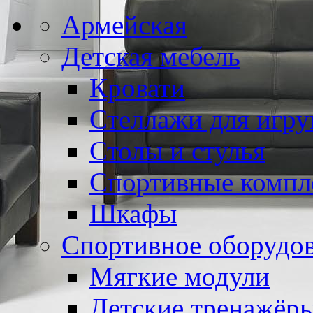
Армейская
Детская мебель
Кровати
Стеллажи для игр
Столы и стулья
Спортивные компл
Шкафы
Спортивное оборудо
Мягкие модули
Детские тренажёр