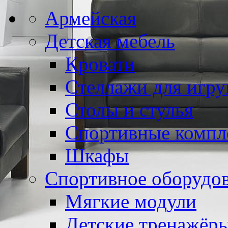
Армейская
Детская мебель
Кровати
Стеллажи для игр
Столы и стулья
Спортивные компл
Шкафы
Спортивное оборудо
Мягкие модули
Детские тренажёр