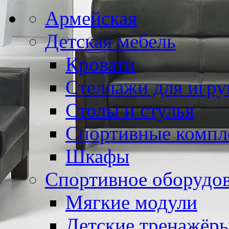
Армейская
Детская мебель
Кровати
Стеллажи для игр
Столы и стулья
Спортивные компл
Шкафы
Спортивное оборудо
Мягкие модули
Детские тренажёр