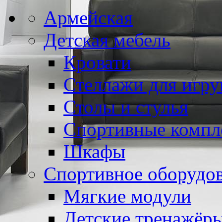
Армейская
Детская мебель
Кровати
Стеллажи для игр
Столы и стулья
Спортивные компл
Шкафы
Спортивное оборудо
Мягкие модули
Детские тренажёр