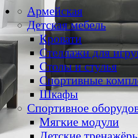
Армейская
Детская мебель
Кровати
Стеллажи для игр
Столы и стулья
Спортивные компл
Шкафы
Спортивное оборудо
Мягкие модули
Детские тренажёр