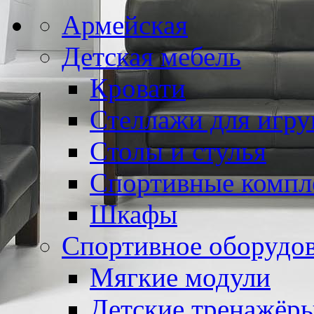
Армейская
Детская мебель
Кровати
Стеллажи для игр
Столы и стулья
Спортивные компл
Шкафы
Спортивное оборудо
Мягкие модули
Детские тренажёр