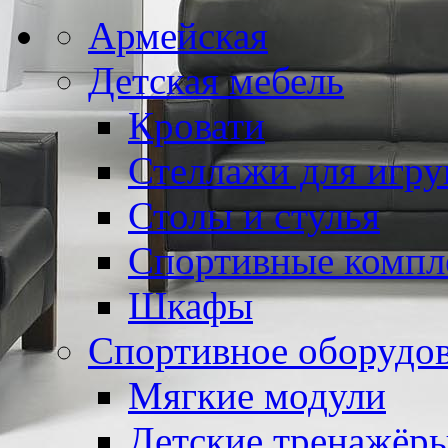
Армейская
Детская мебель
Кровати
Стеллажи для игр
Столы и стулья
Спортивные компл
Шкафы
Спортивное оборудо
Мягкие модули
Детские тренажёр