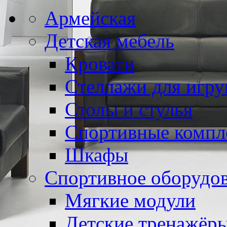
Армейская
Детская мебель
Кровати
Стеллажи для игр
Столы и стулья
Спортивные компл
Шкафы
Спортивное оборудо
Мягкие модули
Детские тренажёр