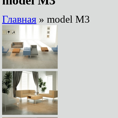
model M3
Главная
» model M3